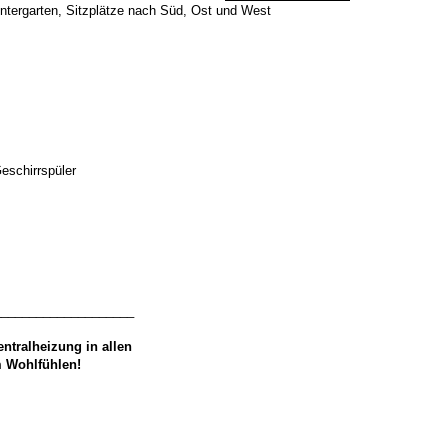
Wintergarten, Sitzplätze nach Süd, Ost und West
eschirrspüler
____________________
ntralheizung in allen
m Wohlfühlen!